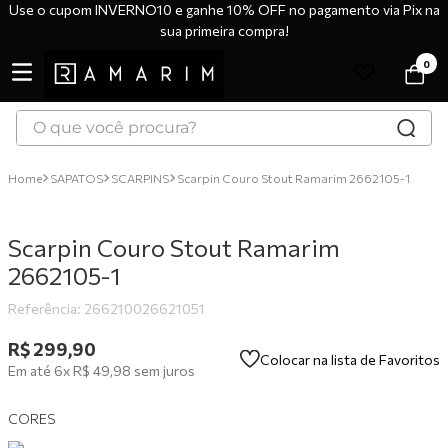
Use o cupom INVERNO10 e ganhe 10% OFF no pagamento via Pix na
sua primeira compra!
0
O que você procura?
TERMOS MAIS BUSCADOS
SAPATOS
SCARPINS
Scarpin Couro Stout Ramarim 2662105-1
1
º
tênis
2
º
bota
Scarpin Couro Stout Ramarim
3
º
sandália
2662105-1
4
º
scarpin
Referência
:
266210026621051
5
º
botas
R$
299
,
90
Colocar na lista de Favoritos
Em até
6
x
R$
49
,
98
sem juros
6
º
tênis casual
7
º
tamanco
CORES
8
º
mocassim