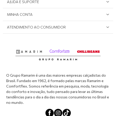
AJUDA E SUPORTE
Área do Lojista
Devolução/Cancelamento
MINHA CONTA
Onde Encontrar
Políticas de Privacidade
Login e cadastro
ATENDIMENTO AO CONSUMIDOR
Meus pedidos
Dúvidas sobre o seu pedido
Abrir formulário de SAC
Atendimento via WhatsApp: (51) 2160-0740
Segunda à sexta-feira: 8h às 11h / 13:30h às 17h
O Grupo Ramarim é uma das maiores empresas calçadistas do
Brasil. Fundado em 1962, é formado pelas marcas Ramarim e
Comfortflex. Somos referência em pesquisa, moda, tecnologia
do conforto e inovação, tudo pensado para levar as últimas
tendências para o dia a dia das nossas consumidoras no Brasil e
no mundo.