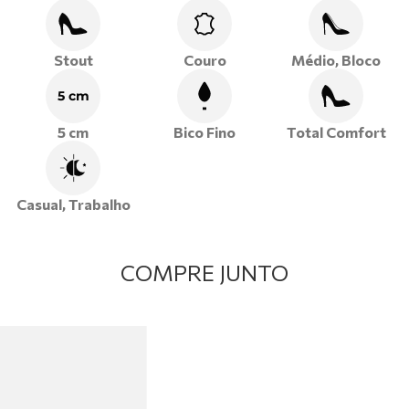
•
Salto bloco
, que oferece estabilidade, conforto e
segurança ao caminhar.
•
Detalhes metálicos
delicados, que agrega charme e
Stout
Couro
Médio, Bloco
personalidade ao modelo.
5 cm
Aposte no scarpin em couro e leve para seus looks
5 cm
Bico Fino
Total Comfort
o equilíbrio perfeito entre estilo, conforto e
sofisticação!
Casual, Trabalho
COMPRE JUNTO