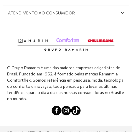
Onde Encontrar
Políticas de Privacidade
Login e cadastro
ATENDIMENTO AO CONSUMIDOR
Meus pedidos
Dúvidas sobre o seu pedido
Abrir formulário de SAC
Atendimento via WhatsApp: (51) 2160-0740
Segunda à sexta-feira: 8h às 11h / 13:30h às 17h
O Grupo Ramarim é uma das maiores empresas calçadistas do
Brasil. Fundado em 1962, é formado pelas marcas Ramarim e
Comfortflex. Somos referência em pesquisa, moda, tecnologia
do conforto e inovação, tudo pensado para levar as últimas
tendências para o dia a dia das nossas consumidoras no Brasil e
no mundo.