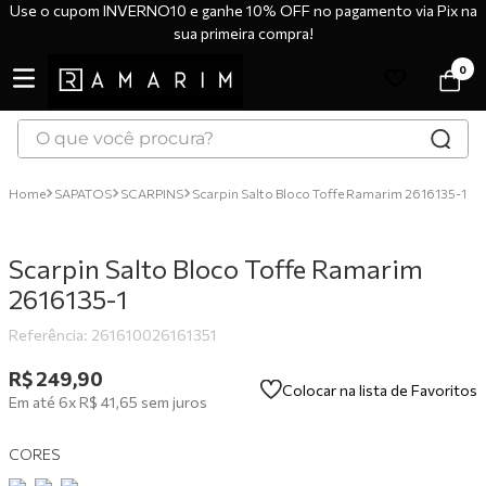
Use o cupom INVERNO10 e ganhe 10% OFF no pagamento via Pix na
sua primeira compra!
0
O que você procura?
TERMOS MAIS BUSCADOS
SAPATOS
SCARPINS
Scarpin Salto Bloco Toffe Ramarim 2616135-1
1
º
tênis
2
º
bota
Scarpin Salto Bloco Toffe Ramarim
3
º
sandália
2616135-1
4
º
botas
Referência
:
261610026161351
5
º
scarpin
R$
249
,
90
Colocar na lista de Favoritos
Em até
6
x
R$
41
,
65
sem juros
6
º
tênis casual
7
º
tamanco
CORES
8
º
mocassim