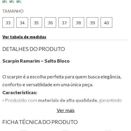
9
º
tênis branco
TAMANHO
10
º
tênis preto
33
34
35
36
37
38
39
40
Ver tabela de medidas
DETALHES DO PRODUTO
Scarpin Ramarim – Salto Bloco
O scarpin é a escolha perfeita para quem busca elegância,
conforto e versatilidade em uma única peça.
Características:
• Produzido com
materiais de alta qualidade
, garantindo
durabilidade, flexibilidade e ajuste perfeito aos pés.
Ver mais
• Palmilha acolchoada
para maior bem-estar durante o uso
FICHA TÉCNICA DO PRODUTO
prolongado.