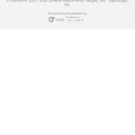
© Ramarim 2021 - Rua General Nascimento Vargas, 154 - Sapiranga /
RS.
Powered by
Developed by