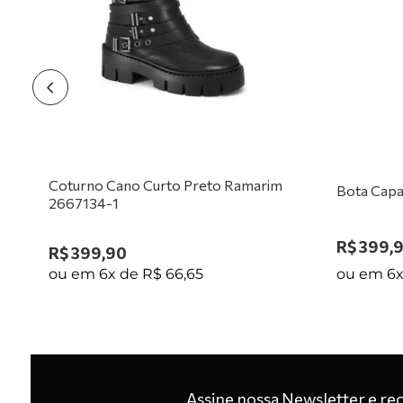
1
Coturno Cano Curto Preto Ramarim
Bota Capa
2667134-1
R$
399
,
R$
399
,
90
ou em
6
ou em
6
x de
R$
66
,
65
Assine nossa Newsletter e re