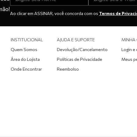
mão!
Ao clicar em ASSINAR, você concorda com os
Termos de Privac
INSTITUCIONAL
AJUDA E SUPORTE
MINHA
Quem Somos
Devolução/Cancelamento
Login e
Área do Lojista
Políticas de Privacidade
Meus p
Onde Encontrar
Reembolso