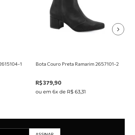
 2615104-1
Bota Couro Preta Ramarim 2657101-2
R$
379
,
90
ou em
6
x de
R$
63
,
31
ASSINAR