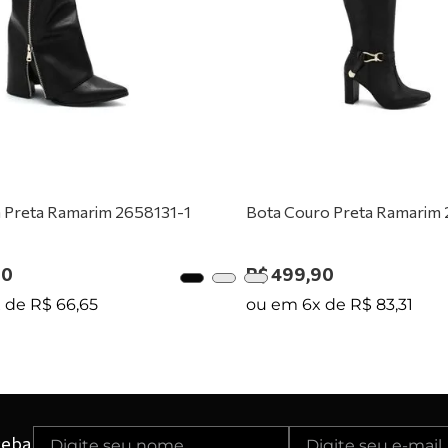
0
º
tênis preto
 Preta Ramarim 2658131-1
Bota Couro Preta Ramarim
90
R$
499
,
90
x de
R$
66
,
65
ou em
6
x de
R$
83
,
31
ceba