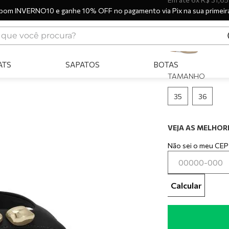
pom INVERNO10 e ganhe 10% OFF no pagamento via Pix na sua primeir
CORES
ue você procura?
ERMOS MAIS BUSCADOS
ATS
SAPATOS
BOTAS
tênis
TAMANHO
bota
35
36
sandália
botas
VEJA AS MELHORE
scarpin
Não sei o meu CEP
tênis casual
tamanco
Calcular
tênis branco
mocassim