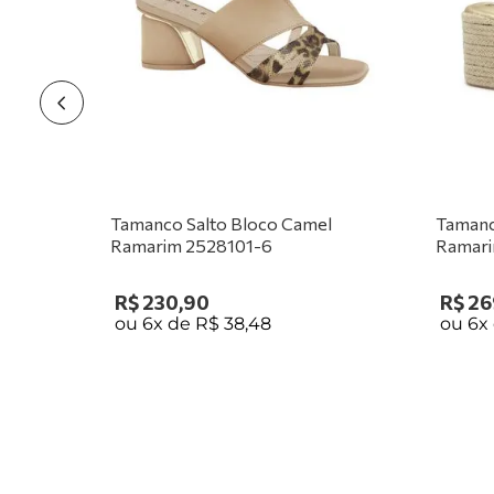
Tamanco Salto Bloco Camel
Tamanc
Ramarim 2528101-6
Ramari
R$
230
,
90
R$
26
ou
6
x de
R$
38
,
48
ou
6
x