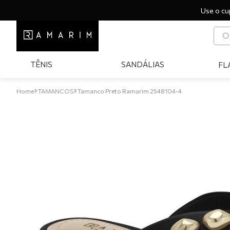
Use o cu
O q
T
TÊNIS
SANDÁLIAS
FL
1
º
2
º
TAMANCOS
Tamanco Preto Ramarim 2548104-4
3
º
4
º
5
º
6
º
7
º
8
º
9
º