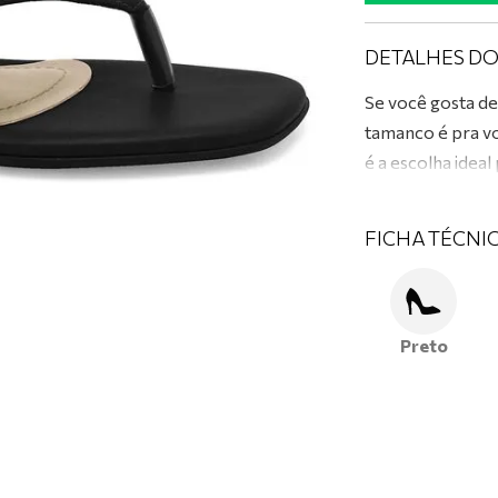
0
º
tênis preto
DETALHES D
Se você gosta de
tamanco é pra v
é a escolha ideal 
FICHA TÉCNI
Preto