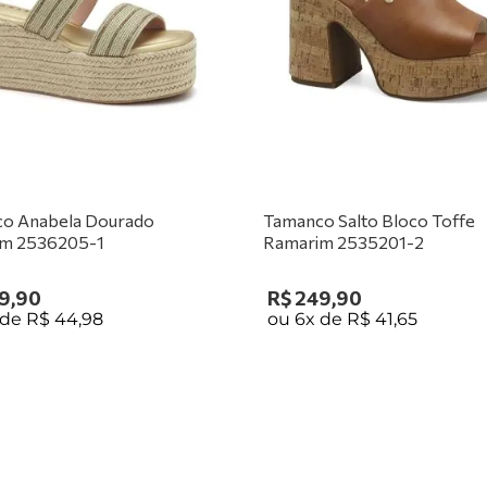
o Anabela Dourado
Tamanco Salto Bloco Toffe
m 2536205-1
Ramarim 2535201-2
9
,
90
R$
249
,
90
 de
R$
44
,
98
ou
6
x de
R$
41
,
65