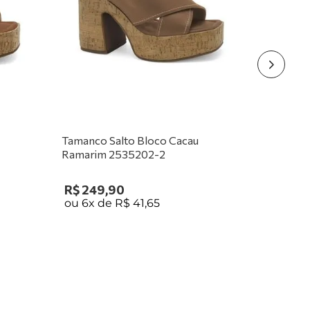
Tamanco Salto Bloco Cacau
Ramarim 2535202-2
R$
249
,
90
ou
6
x de
R$
41
,
65