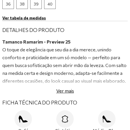
36
38
39
40
9
º
tênis branco
Ver tabela de medidas
10
º
tênis preto
DETALHES DO PRODUTO
Tamanco Ramarim - Preview 25
O toque de elegância que seu dia a dia merece, unindo
conforto e praticidade em um só modelo — perfeito para
quem busca sofisticação sem abrir mão da leveza. Com salto
na medida certa e design moderno, adapta-se facilmente a
diferentes ocasiões, do look casual ao visual mais elaborado.
Produzido com materiais de alta qualidade, garante conforto
Ver mais
duradouro para você se sentir confiante e bonita em
FICHA TÉCNICA DO PRODUTO
qualquer momento.