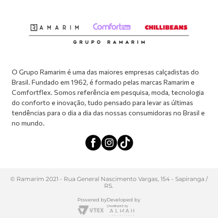
Abrir formulário de SAC
Atendimento via WhatsApp: (51) 2160-0740
Segunda à sexta-feira: 8h às 11h / 13:30h às 17h
O Grupo Ramarim é uma das maiores empresas calçadistas do
Brasil. Fundado em 1962, é formado pelas marcas Ramarim e
Comfortflex. Somos referência em pesquisa, moda, tecnologia
do conforto e inovação, tudo pensado para levar as últimas
tendências para o dia a dia das nossas consumidoras no Brasil e
no mundo.
© Ramarim 2021 - Rua General Nascimento Vargas, 154 - Sapiranga /
RS.
Powered by
Developed by