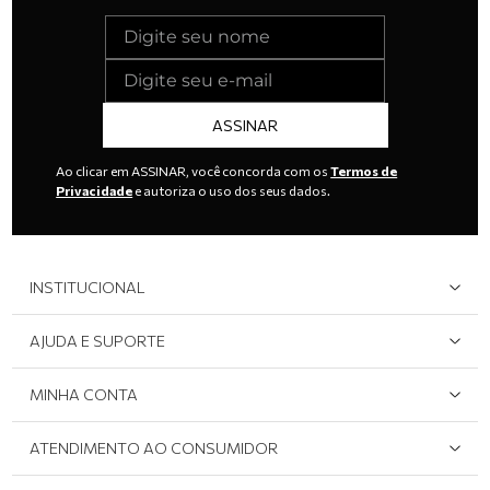
ASSINAR
Ao clicar em ASSINAR, você concorda com os
Termos de
Privacidade
e autoriza o uso dos seus dados.
INSTITUCIONAL
Quem Somos
AJUDA E SUPORTE
Área do Lojista
Devolução/Cancelamento
MINHA CONTA
Onde Encontrar
Políticas de Privacidade
Login e cadastro
ATENDIMENTO AO CONSUMIDOR
Meus pedidos
Dúvidas sobre o seu pedido