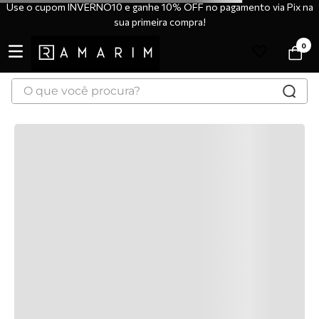
Use o cupom INVERNO10 e ganhe 10% OFF no pagamento via Pix na
sua primeira compra!
0
O que você procura?
Não encontramos nenhum
resultado
Por favor, verifique o termo digitado e tente
novamente.
Talvez você se interesse