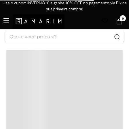
Use o cupom INVERNO10 e ganhe 10% OFF no pagamento via Pix na
sua primeira compra!
0
O que você procura?
TERMOS MAIS BUSCADOS
1
º
tênis
2
º
bota
3
º
sandália
4
º
botas
5
º
scarpin
6
º
tênis casual
7
º
tamanco
8
º
tênis branco