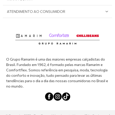
Onde Encontrar
Políticas de Privacidade
Login e cadastro
ATENDIMENTO AO CONSUMIDOR
Meus pedidos
Dúvidas sobre o seu pedido
Abrir formulário de SAC
Atendimento via WhatsApp: (51) 2160-0740
Segunda à sexta-feira: 8h às 11h / 13:30h às 17h
O Grupo Ramarim é uma das maiores empresas calçadistas do
Brasil. Fundado em 1962, é formado pelas marcas Ramarim e
Comfortflex. Somos referência em pesquisa, moda, tecnologia
do conforto e inovação, tudo pensado para levar as últimas
tendências para o dia a dia das nossas consumidoras no Brasil e
no mundo.