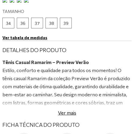
9
º
tênis branco
TAMANHO
10
º
tênis preto
34
36
37
38
39
Ver tabela de medidas
DETALHES DO PRODUTO
Tênis Casual Ramarim – Preview Verão
Estilo, conforto e qualidade para todos os momentos! O
tênis casual Ramarim da coleção Preview Verão é produzido
com materiais de ótima qualidade, garantindo durabilidade e
bem-estar ao caminhar. Seu design moderno e minimalista,
com listras, formas geométricas e cores sóbrias, traz um
toque de sofisticação e versatilidade para compor looks
Ver mais
casuais e modernos com um ar de luxo.
FICHA TÉCNICA DO PRODUTO