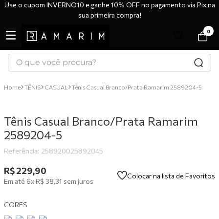
Use o cupom INVERNO10 e ganhe 10% OFF no pagamento via Pix na
sua primeira compra!
0
O que você procura?
TERMOS MAIS BUSCADOS
TÊNIS
CASUAL
Tênis Casual Branco/Prata Ramarim 2589204-5
1
º
tênis
2
º
bota
Tênis Casual Branco/Prata Ramarim
3
º
sandália
2589204-5
4
º
botas
Referência
:
258920025892045
5
º
scarpin
R$
229
,
90
Colocar na lista de Favoritos
Em até
6
x
R$
38
,
31
sem juros
6
º
tênis casual
7
º
tamanco
CORES
8
º
mocassim