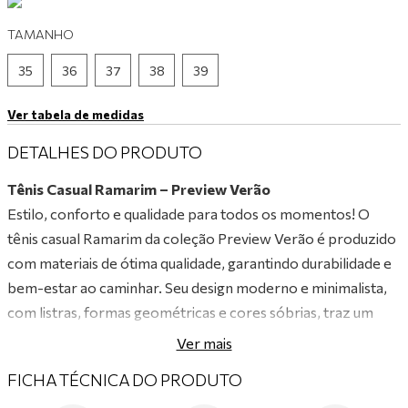
9
º
tênis preto
TAMANHO
10
º
tênis branco
35
36
37
38
39
Ver tabela de medidas
DETALHES DO PRODUTO
Tênis Casual Ramarim – Preview Verão
Estilo, conforto e qualidade para todos os momentos! O
tênis casual Ramarim da coleção Preview Verão é produzido
com materiais de ótima qualidade, garantindo durabilidade e
bem-estar ao caminhar. Seu design moderno e minimalista,
com listras, formas geométricas e cores sóbrias, traz um
toque de sofisticação e versatilidade para compor looks
Ver mais
casuais e modernos com um ar de luxo.
FICHA TÉCNICA DO PRODUTO