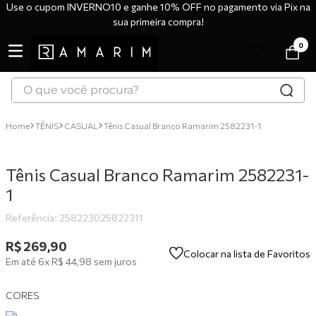
Use o cupom INVERNO10 e ganhe 10% OFF no pagamento via Pix na
sua primeira compra!
0
O que você procura?
TERMOS MAIS BUSCADOS
TÊNIS
CASUAL
Tênis Casual Branco Ramarim 2582231-1
1
º
tênis
2
º
bota
Tênis Casual Branco Ramarim 2582231-
3
º
sandália
1
4
º
botas
Referência
:
258223025822311
5
º
scarpin
R$
269
,
90
Colocar na lista de Favoritos
Em até
6
x
R$
44
,
98
sem juros
6
º
tênis casual
7
º
tamanco
CORES
8
º
mocassim