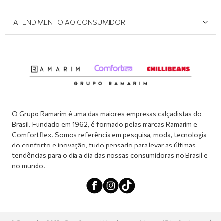
Onde Encontrar
Políticas de Privacidade
Login e cadastro
ATENDIMENTO AO CONSUMIDOR
Meus pedidos
Dúvidas sobre o seu pedido
Abrir formulário de SAC
Atendimento via WhatsApp: (51) 2160-0740
Segunda à sexta-feira: 8h às 11h / 13:30h às 17h
O Grupo Ramarim é uma das maiores empresas calçadistas do
Brasil. Fundado em 1962, é formado pelas marcas Ramarim e
Comfortflex. Somos referência em pesquisa, moda, tecnologia
do conforto e inovação, tudo pensado para levar as últimas
tendências para o dia a dia das nossas consumidoras no Brasil e
no mundo.