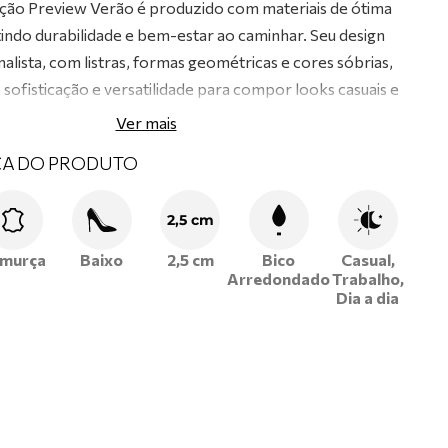
ção Preview Verão é produzido com materiais de ótima
tindo durabilidade e bem-estar ao caminhar. Seu design
lista, com listras, formas geométricas e cores sóbrias,
 sofisticação e versatilidade para compor looks casuais e
 ar de luxo.
Ver mais
CA DO PRODUTO
2,5 cm
murça
Baixo
2,5 cm
Bico
Casual,
Arredondado
Trabalho,
Dia a dia