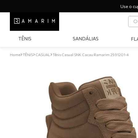
Use o cu
O q
T
TÊNIS
SANDÁLIAS
FL
1
º
2
º
TÊNIS
CASUAL
Tênis Casual SNK Cacau Ramarim 2591201-4
3
º
4
º
5
º
6
º
7
º
8
º
9
º