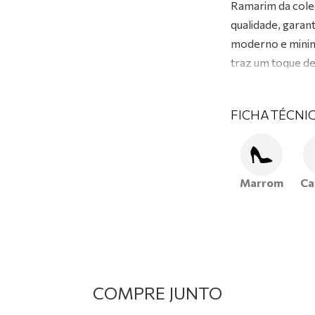
Ramarim da cole
qualidade, garan
moderno e minima
traz um toque de
modernos com um
FICHA TÉCNI
Marrom
Ca
COMPRE JUNTO