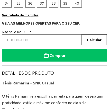
34
35
36
37
38
39
40
9
º
tênis branco
Ver tabela de medidas
10
º
tênis preto
VEJA AS MELHORES OFERTAS PARA O SEU CEP.
Não sei o meu CEP
Calcular
Comprar
DETALHES DO PRODUTO
Tênis Ramarim – SNK Casual
O tênis Ramarim é a escolha perfeita para quem deseja unir
praticidade, estilo e máximo conforto no dia a dia.