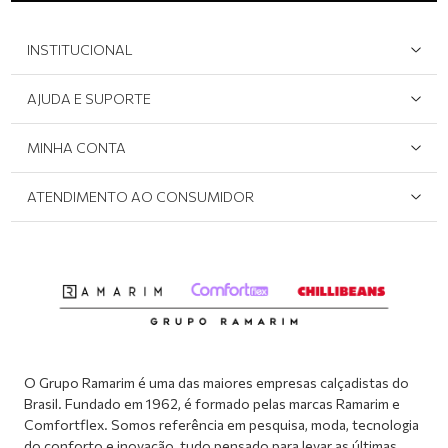
INSTITUCIONAL
Quem Somos
AJUDA E SUPORTE
Área do Lojista
Devolução/Cancelamento
MINHA CONTA
Onde Encontrar
Políticas de Privacidade
Login e cadastro
ATENDIMENTO AO CONSUMIDOR
Meus pedidos
Dúvidas sobre o seu pedido
Abrir formulário de SAC
Atendimento via WhatsApp: (51) 2160-0740
Segunda à sexta-feira: 8h às 11h / 13:30h às 17h
O Grupo Ramarim é uma das maiores empresas calçadistas do
Brasil. Fundado em 1962, é formado pelas marcas Ramarim e
Comfortflex. Somos referência em pesquisa, moda, tecnologia
do conforto e inovação, tudo pensado para levar as últimas