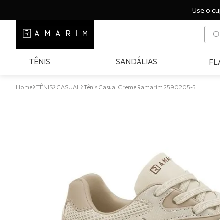
Use o cu
O q
T
TÊNIS
SANDÁLIAS
FL
1
º
2
º
TÊNIS
CASUAL
Tênis Casual Creme Ramarim 2590205-5
3
º
4
º
5
º
6
º
7
º
8
º
9
º