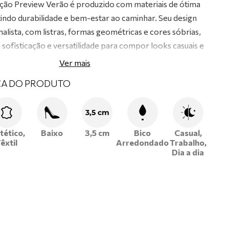
ção Preview Verão é produzido com materiais de ótima
tindo durabilidade e bem-estar ao caminhar. Seu design
lista, com listras, formas geométricas e cores sóbrias,
 sofisticação e versatilidade para compor looks casuais e
 ar de luxo.
Ver mais
CA DO PRODUTO
3,5 cm
tético,
Baixo
3,5 cm
Bico
Casual,
êxtil
Arredondado
Trabalho,
Dia a dia