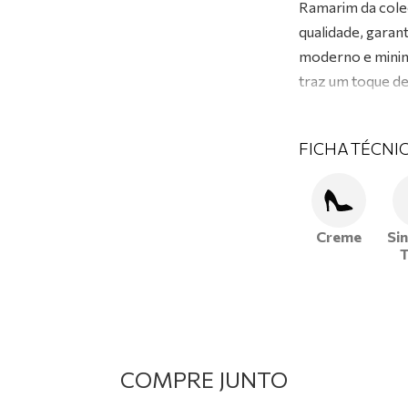
Ramarim da cole
qualidade, garan
moderno e minima
traz um toque de
modernos com um
FICHA TÉCNI
Creme
Sin
T
COMPRE JUNTO