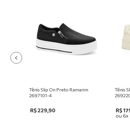
Tênis Slip On Preto Ramarim
Tênis 
2697101-4
269220
R$
229
,
90
R$
17
ou
6
x