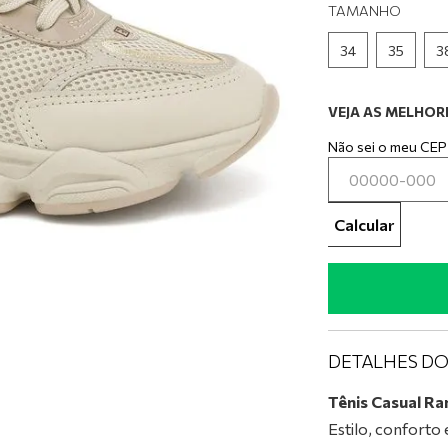
0
º
tênis preto
TAMANHO
34
35
3
VEJA AS MELHORE
Não sei o meu CEP
Calcular
DETALHES D
Tênis Casual R
Estilo, conforto