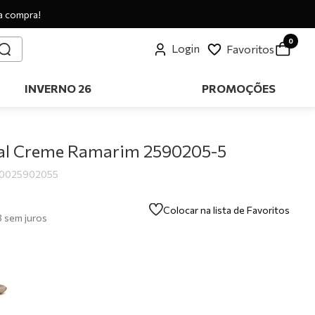
a compra!
0
Login
Favoritos
INVERNO 26
PROMOÇÕES
ual Creme Ramarim 2590205-5
0025902055
Colocar na lista de Favoritos
8
sem juros