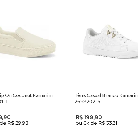
Slip On Coconut Ramarim
Tênis Casual Branco Ramari
1-1
2698202-5
9
,
90
R$
199
,
90
 de
R$
29
,
98
ou
6
x de
R$
33
,
31