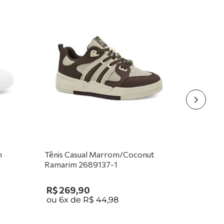
m
Tênis Casual Marrom/Coconut
Ramarim 2689137-1
R$
269
,
90
ou
6
x de
R$
44
,
98