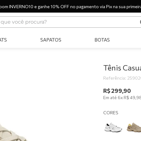
pom INVERNO10 e ganhe 10% OFF no pagamento via Pix na sua primeir
ue você procura?
ERMOS MAIS BUSCADOS
ATS
SAPATOS
BOTAS
tênis
bota
sandália
Tênis Cas
botas
Referência
:
25902
scarpin
R$
299
,
90
Em até
6
x
R$
49
,
9
tênis casual
tamanco
CORES
tênis branco
mocassim