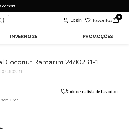
a compra!
0
Login
Favoritos
INVERNO 26
PROMOÇÕES
ual Coconut Ramarim 2480231-1
3024802311
Colocar na lista de Favoritos
0
sem juros