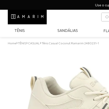
Use o cu
O q
T
TÊNIS
SANDÁLIAS
FL
1
º
2
º
TÊNIS
CASUAL
Tênis Casual Coconut Ramarim 2480231-1
3
º
4
º
5
º
6
º
7
º
8
º
9
º