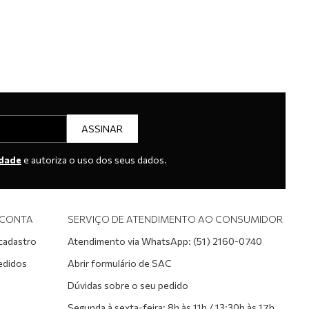
ASSINAR
idade
e autoriza o uso dos seus dados.
 CONTA
SERVIÇO DE ATENDIMENTO AO CONSUMIDOR
 cadastro
Atendimento via WhatsApp: (51) 2160-0740
edidos
Abrir formulário de SAC
Dúvidas sobre o seu pedido
Segunda à sexta-feira: 8h às 11h / 13:30h às 17h