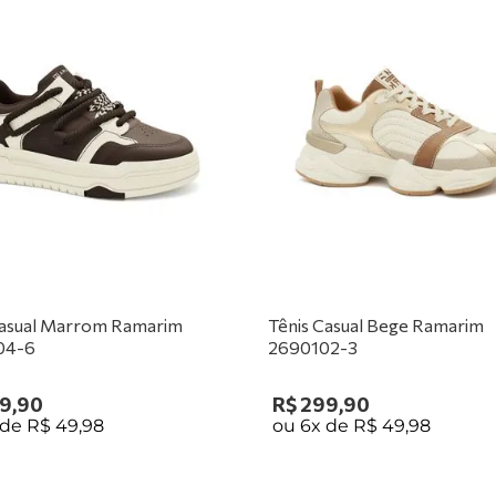
Casual Marrom Ramarim
Tênis Casual Bege Ramarim
04-6
2690102-3
9
,
90
R$
299
,
90
 de
R$
49
,
98
ou
6
x de
R$
49
,
98