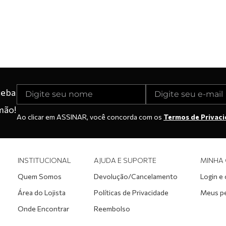
ceba
mão!
Ao clicar em ASSINAR, você concorda com os
Termos de Privac
INSTITUCIONAL
AJUDA E SUPORTE
MINHA
Quem Somos
Devolução/Cancelamento
Login e
Área do Lojista
Políticas de Privacidade
Meus p
Onde Encontrar
Reembolso