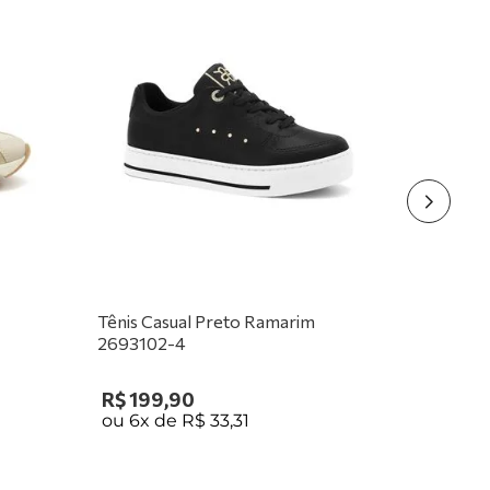
Tênis Casual Preto Ramarim
2693102-4
R$
199
,
90
ou
6
x de
R$
33
,
31