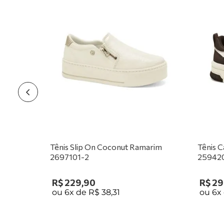
Tênis Slip On Coconut Ramarim
Tênis 
2697101-2
25942
R$
229
,
90
R$
29
ou
6
x de
R$
38
,
31
ou
6
x