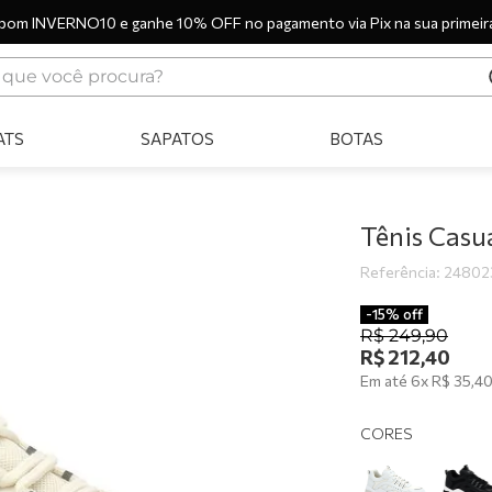
pom INVERNO10 e ganhe 10% OFF no pagamento via Pix na sua primeir
ue você procura?
ERMOS MAIS BUSCADOS
ATS
SAPATOS
BOTAS
tênis
bota
sandália
Tênis Cas
botas
Referência
:
24802
scarpin
-
15%
off
R$
249
,
90
tênis casual
R$
212
,
40
Em até
6
x
R$
35
,
4
tamanco
mocassim
CORES
tênis preto