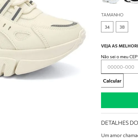
0
º
tênis branco
TAMANHO
34
38
VEJA AS MELHORE
Não sei o meu CEP
Calcular
DETALHES D
Um amor chamado 