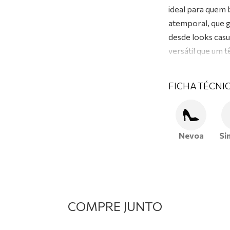
ideal para quem 
atemporal, que g
desde looks casu
versátil que um 
FICHA TÉCNI
Nevoa
Si
COMPRE JUNTO