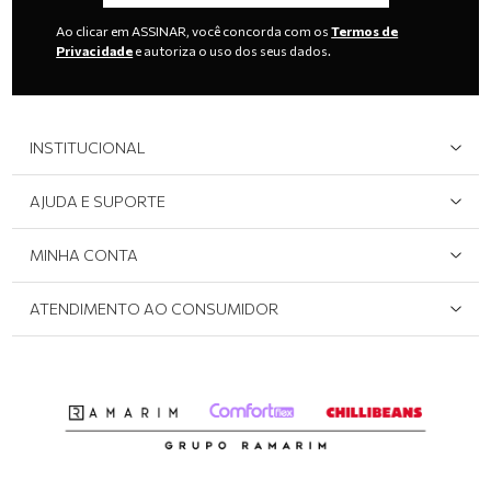
Ao clicar em ASSINAR, você concorda com os
Termos de
Privacidade
e autoriza o uso dos seus dados.
INSTITUCIONAL
Quem Somos
AJUDA E SUPORTE
Área do Lojista
Devolução/Cancelamento
MINHA CONTA
Onde Encontrar
Políticas de Privacidade
Login e cadastro
ATENDIMENTO AO CONSUMIDOR
Meus pedidos
Dúvidas sobre o seu pedido
Abrir formulário de SAC
Atendimento via WhatsApp: (51) 2160-0740
Segunda à sexta-feira: 8h às 11h / 13:30h às 17h