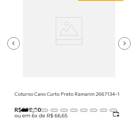
9
º
tênis preto
10
º
tênis branco
Coturno Cano Curto Preto Ramarim 2667134-1
R$
399
,
90
ou em
6
x de
R$
66
,
65