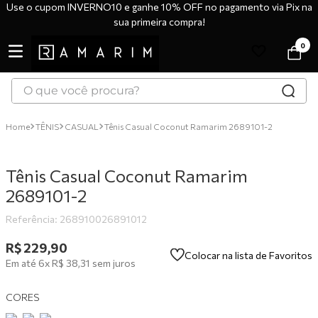
Use o cupom INVERNO10 e ganhe 10% OFF no pagamento via Pix na
sua primeira compra!
0
O que você procura?
TERMOS MAIS BUSCADOS
TÊNIS
CASUAL
Tênis Casual Coconut Ramarim 2689101-2
1
º
tênis
2
º
bota
Tênis Casual Coconut Ramarim
3
º
sandália
2689101-2
4
º
botas
Referência
:
268910026891012
5
º
scarpin
R$
229
,
90
Colocar na lista de Favoritos
Em até
6
x
R$
38
,
31
sem juros
6
º
tênis casual
7
º
tamanco
CORES
8
º
mocassim