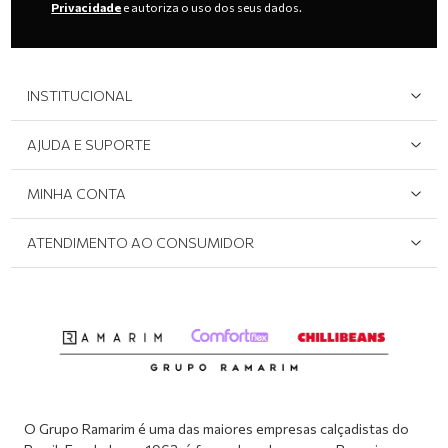
Privacidade
e autoriza o uso dos seus dados.
INSTITUCIONAL
Quem Somos
AJUDA E SUPORTE
Área do Lojista
Devolução/Cancelamento
MINHA CONTA
Onde Encontrar
Políticas de Privacidade
Login e cadastro
ATENDIMENTO AO CONSUMIDOR
Meus pedidos
Dúvidas sobre o seu pedido
Abrir formulário de SAC
Atendimento via WhatsApp: (51) 2160-0740
Segunda à sexta-feira: 8h às 11h / 13:30h às 17h
O Grupo Ramarim é uma das maiores empresas calçadistas do