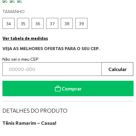
9
º
tênis branco
TAMANHO
10
º
tênis preto
34
35
36
37
38
39
Ver tabela de medidas
VEJA AS MELHORES OFERTAS PARA O SEU CEP.
Não sei o meu CEP
Calcular
Comprar
DETALHES DO PRODUTO
Tênis Ramarim – Casual