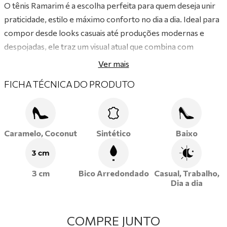
O tênis Ramarim é a escolha perfeita para quem deseja unir
praticidade, estilo e máximo conforto no dia a dia. Ideal para
compor desde looks casuais até produções modernas e
despojadas, ele traz um visual atual que combina com
diversas ocasiões. Seu design contemporâneo, aliado a
Ver mais
detalhes cuidadosamente elaborados, transforma o modelo
FICHA TÉCNICA DO PRODUTO
em um destaque indispensável da estação.
Características:
•
Solado leve e macio
, garantindo conforto prolongado e
Caramelo, Coconut
Sintético
Baixo
absorção de impacto.
3 cm
• Confeccionado com
materiais de alta qualidade
,
assegurando durabilidade, flexibilidade e excelente ajuste
3 cm
Bico Arredondado
Casual, Trabalho,
Dia a dia
aos pés.
•
Palmilha acolchoada
que proporciona bem-estar mesmo
durante longos períodos de uso.
COMPRE JUNTO
•
Fechamento em cadarço
, oferecendo ajuste firme e