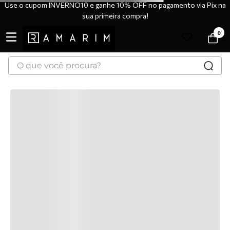
Use o cupom INVERNO10 e ganhe 10% OFF no pagamento via Pix na
sua primeira compra!
0
O que você procura?
TERMOS MAIS BUSCADOS
1
º
tênis
2
º
bota
3
º
sandália
4
º
botas
5
º
scarpin
6
º
tênis casual
7
º
tamanco
8
º
mocassim