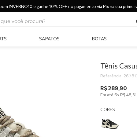
pom INVERNO10 e ganhe 10% OFF no pagamento via Pix na sua primeir
ue você procura?
ERMOS MAIS BUSCADOS
ATS
SAPATOS
BOTAS
tênis
bota
sandália
Tênis Cas
botas
Referência
:
26781
scarpin
R$
289
,
90
Em até
6
x
R$
48
,
31
tênis casual
tamanco
CORES
tênis branco
mocassim