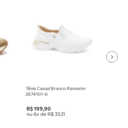
Tênis Casual Branco Ramarim
2674101-6
R$
199
,
90
ou
6
x de
R$
33
,
31