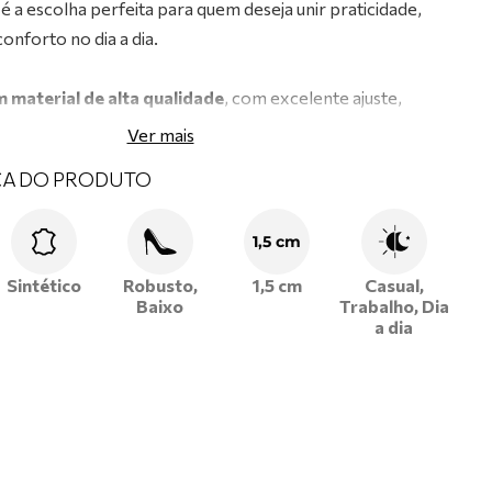
é a escolha perfeita para quem deseja unir praticidade,
onforto no dia a dia.
 material de alta qualidade
, com excelente ajuste,
conforto duradouro.
Ver mais
choada
, que proporciona bem-estar mesmo durante
CA DO PRODUTO
de uso.
m cadarço
, oferecendo ajuste firme e segurança ao
1,5 cm
etalhado
, que agrega charme e personalidade ao modelo.
Sintético
Robusto,
1,5 cm
Casual,
macio
, garantindo conforto prolongado e absorção de
Baixo
Trabalho, Dia
a dia
ênis Ramarim e aproveite o melhor da moda feminina com
 e autenticidade em cada passo!