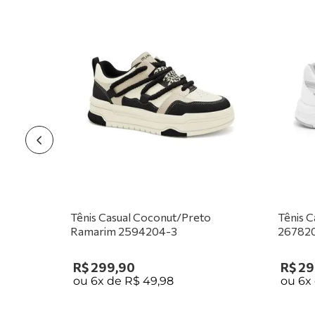
Tênis Casual Coconut/Preto
Tênis 
Ramarim 2594204-3
26782
R$
299
,
90
R$
29
ou
6
x de
R$
49
,
98
ou
6
x