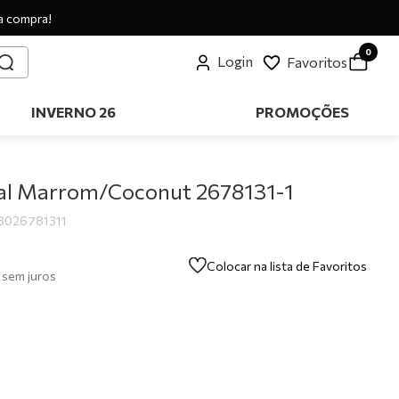
a compra!
0
Login
Favoritos
INVERNO 26
PROMOÇÕES
ual Marrom/Coconut 2678131-1
3026781311
Colocar na lista de Favoritos
sem juros