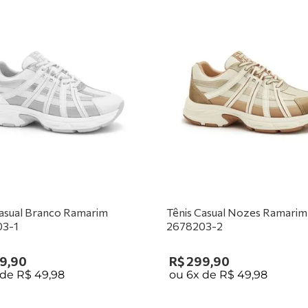
Casual Branco Ramarim
Tênis Casual Nozes Ramarim
03-1
2678203-2
9
,
90
R$
299
,
90
 de
R$
49
,
98
ou
6
x de
R$
49
,
98