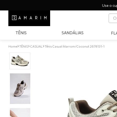
Use o cu
O q
T
TÊNIS
SANDÁLIAS
FL
1
º
2
º
TÊNIS
CASUAL
Tênis Casual Marrom/Coconut 2678131-1
3
º
4
º
5
º
6
º
7
º
8
º
9
º