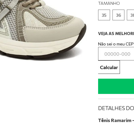
0
º
tênis preto
TAMANHO
35
36
3
VEJA AS MELHORE
Não sei o meu CEP
Calcular
DETALHES D
Tênis Ramarim 