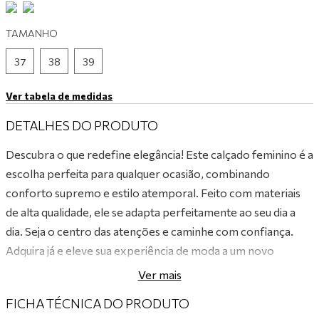
9
º
tênis preto
TAMANHO
10
º
tênis branco
37
38
39
Ver tabela de medidas
DETALHES DO PRODUTO
Descubra o que redefine elegância! Este calçado feminino é a
escolha perfeita para qualquer ocasião, combinando
conforto supremo e estilo atemporal. Feito com materiais
de alta qualidade, ele se adapta perfeitamente ao seu dia a
dia. Seja o centro das atenções e caminhe com confiança.
Adquira já e eleve sua experiência de moda a um novo
patamar!
Ver mais
FICHA TÉCNICA DO PRODUTO