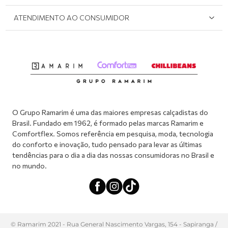
Onde Encontrar
Políticas de Privacidade
Login e cadastro
ATENDIMENTO AO CONSUMIDOR
Meus pedidos
Dúvidas sobre o seu pedido
Abrir formulário de SAC
Atendimento via WhatsApp: (51) 2160-0740
Segunda à sexta-feira: 8h às 11h / 13:30h às 17h
O Grupo Ramarim é uma das maiores empresas calçadistas do
Brasil. Fundado em 1962, é formado pelas marcas Ramarim e
Comfortflex. Somos referência em pesquisa, moda, tecnologia
do conforto e inovação, tudo pensado para levar as últimas
tendências para o dia a dia das nossas consumidoras no Brasil e
no mundo.
© Ramarim 2021 - Rua General Nascimento Vargas, 154 - Sapiranga /