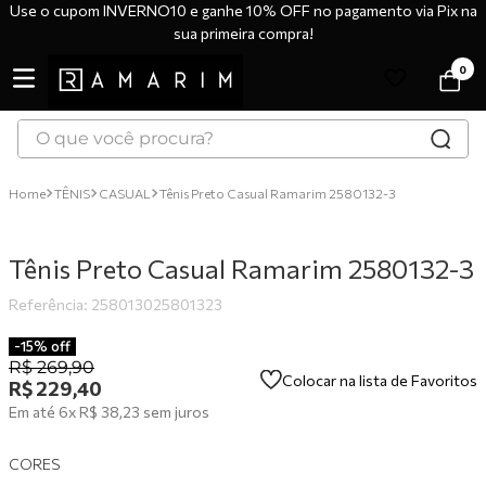
Use o cupom INVERNO10 e ganhe 10% OFF no pagamento via Pix na
sua primeira compra!
0
O que você procura?
TERMOS MAIS BUSCADOS
TÊNIS
CASUAL
Tênis Preto Casual Ramarim 2580132-3
1
º
tênis
2
º
bota
Tênis Preto Casual Ramarim 2580132-3
3
º
sandália
Referência
:
258013025801323
4
º
botas
-
15%
off
5
º
scarpin
R$
269
,
90
Colocar na lista de Favoritos
R$
229
,
40
6
º
tênis casual
Em até
6
x
R$
38
,
23
sem juros
7
º
tamanco
CORES
8
º
mocassim