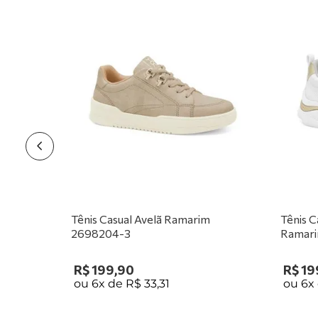
Tênis Casual Avelã Ramarim
Tênis 
2698204-3
Ramari
R$
199
,
90
R$
19
ou
6
x de
R$
33
,
31
ou
6
x