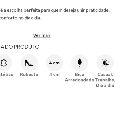
é a escolha perfeita para quem deseja unir praticidade,
onforto no dia a dia.
com materiais de alta qualidade
, assegurando
Ver mais
xibilidade e excelente ajuste aos pés.
CA DO PRODUTO
choada
, que proporciona bem-estar mesmo durante
de uso.
4 cm
m cadarço
, oferecendo ajuste firme e segurança ao
ntético
Robusto
4 cm
Bico
Casual,
macio
, garantindo conforto prolongado e absorção de
Arredondado
Trabalho,
Dia a dia
ênis Ramarim e aproveite o melhor da moda feminina com
 e autenticidade em cada passo!