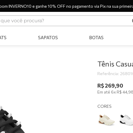
pom INVERNO10 e ganhe 10% OFF no pagamento via Pix na sua primeir
ue você procura?
ERMOS MAIS BUSCADOS
ATS
SAPATOS
BOTAS
tênis
bota
sandália
Tênis Casu
botas
Referência
:
26801
scarpin
R$
269
,
90
Em até
6
x
R$
44
,
9
tênis casual
tamanco
CORES
tênis branco
mocassim