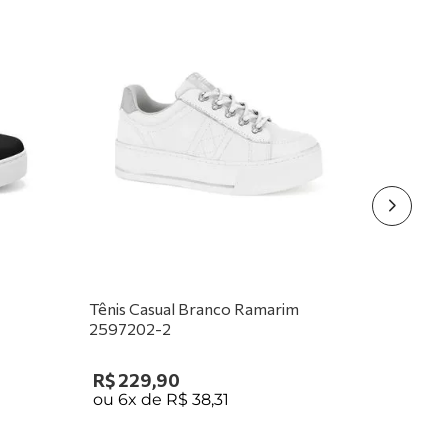
Tênis Casual Branco Ramarim
2597202-2
R$
229
,
90
ou
6
x de
R$
38
,
31