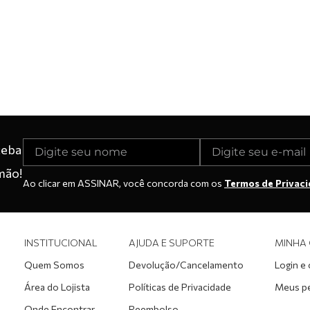
ceba
mão!
Ao clicar em ASSINAR, você concorda com os
Termos de Privac
INSTITUCIONAL
AJUDA E SUPORTE
MINHA
Quem Somos
Devolução/Cancelamento
Login e
Área do Lojista
Políticas de Privacidade
Meus p
Onde Encontrar
Reembolso