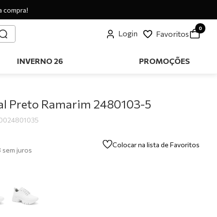
a compra!
0
Login
Favoritos
INVERNO 26
PROMOÇÕES
al Preto Ramarim 2480103-5
0024801035
Colocar na lista de Favoritos
8
sem juros