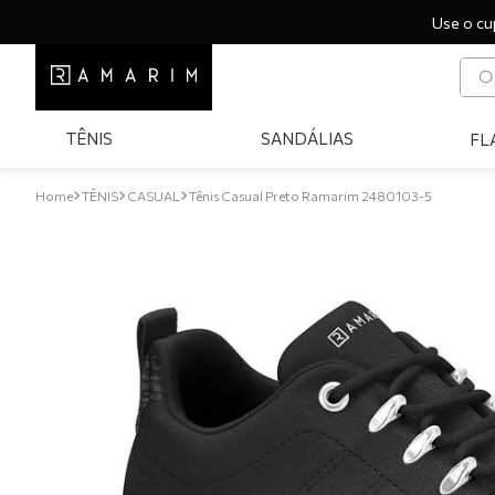
Use o cu
O q
T
TÊNIS
SANDÁLIAS
FL
1
º
2
º
TÊNIS
CASUAL
Tênis Casual Preto Ramarim 2480103-5
3
º
4
º
5
º
6
º
7
º
8
º
9
º