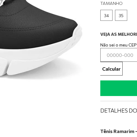
0
º
tênis preto
TAMANHO
34
35
VEJA AS MELHORE
Não sei o meu CEP
Calcular
DETALHES D
Tênis Ramarim 