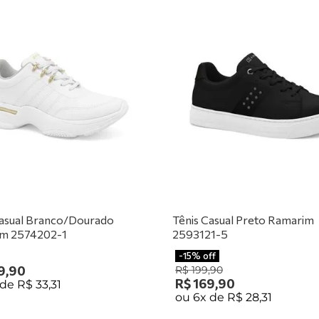
Casual Branco/Dourado
Tênis Casual Preto Ramarim
m 2574202-1
2593121-5
-
15%
off
9
,
90
R$
199
,
90
R$
169
,
90
 de
R$
33
,
31
ou
6
x de
R$
28
,
31