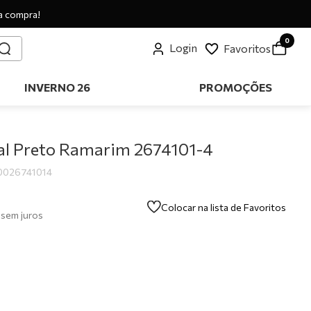
a compra!
0
Login
Favoritos
INVERNO 26
PROMOÇÕES
al Preto Ramarim 2674101-4
0026741014
Colocar na lista de Favoritos
sem juros