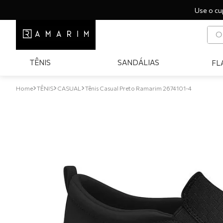
Use o cu
O q
T
TÊNIS
SANDÁLIAS
FL
1
º
2
º
TÊNIS
CASUAL
Tênis Casual Preto Ramarim 2674101-4
3
º
4
º
5
º
6
º
7
º
8
º
9
º