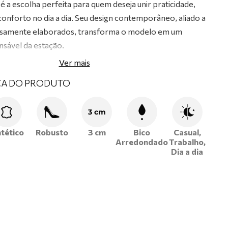
é a escolha perfeita para quem deseja unir praticidade,
conforto no dia a dia. Seu design contemporâneo, aliado a
osamente elaborados, transforma o modelo em um
nsável da estação.
Ver mais
o com
materiais de alta qualidade
, assegurando
CA DO PRODUTO
xibilidade e excelente ajuste aos pés.
choada
que proporciona bem-estar mesmo durante
3 cm
de uso.
alce fácil
, oferecendo praticidade e segurança ao
ntético
Robusto
3 cm
Bico
Casual,
Arredondado
Trabalho,
Dia a dia
macio
, garantindo conforto prolongado e absorção de
ênis Ramarim e aproveite o melhor da moda feminina com
 e autenticidade em cada passo!