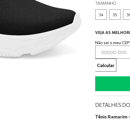
0
º
tênis preto
TAMANHO
34
35
3
VEJA AS MELHORE
Não sei o meu CEP
Calcular
DETALHES D
Tênis Ramarim 