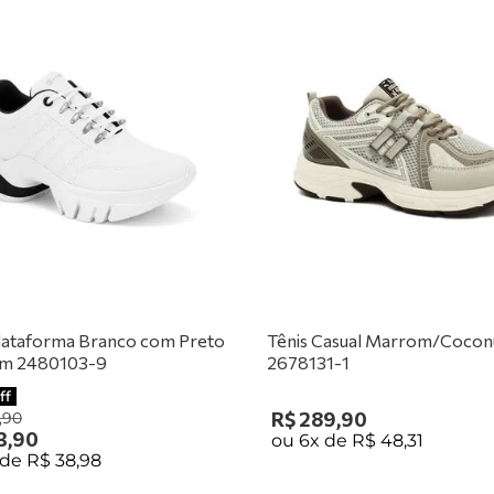
Plataforma Branco com Preto
Tênis Casual Marrom/Cocon
m 2480103-9
2678131-1
ff
R$
289
,
90
,
90
3
,
90
ou
6
x de
R$
48
,
31
 de
R$
38
,
98