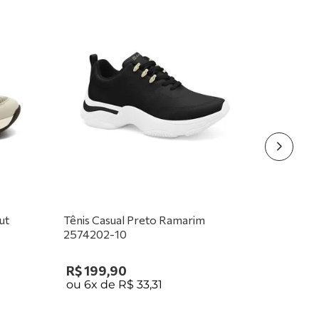
ut
Tênis Casual Preto Ramarim
2574202-10
R$
199
,
90
ou
6
x de
R$
33
,
31