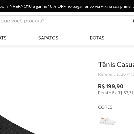
pom INVERNO10 e ganhe 10% OFF no pagamento via Pix na sua primeir
ue você procura?
ERMOS MAIS BUSCADOS
ATS
SAPATOS
BOTAS
tênis
bota
sandália
Tênis Casu
botas
Referência
:
26741
scarpin
R$
199
,
90
Em até
6
x
R$
33
,
31
tênis casual
tamanco
CORES
tênis branco
mocassim