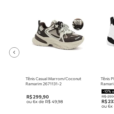
Tênis Casual Marrom/Coconut
Tênis 
Ramarim 2671131-2
Ramari
-
10%
o
R$
299
,
90
R$
259
R$
23
ou
6
x de
R$
49
,
98
ou
6
x