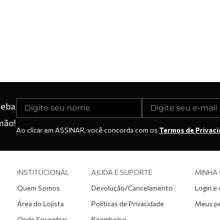
ceba
mão!
Ao clicar em ASSINAR, você concorda com os
Termos de Privac
INSTITUCIONAL
AJUDA E SUPORTE
MINHA
Quem Somos
Devolução/Cancelamento
Login e
Área do Lojista
Políticas de Privacidade
Meus p
Onde Encontrar
Reembolso