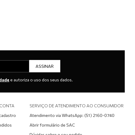
ASSINAR
idade
e autoriza o uso dos seus dados.
 CONTA
SERVIÇO DE ATENDIMENTO AO CONSUMIDOR
 cadastro
Atendimento via WhatsApp: (51) 2160-0740
edidos
Abrir formulário de SAC
Dúvidas sobre o seu pedido